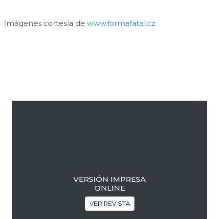
Imágenes cortesía de
www.formafatal.cz
Barra
lateral
primaria
VERSIÓN IMPRESA
ONLINE
VER REVISTA