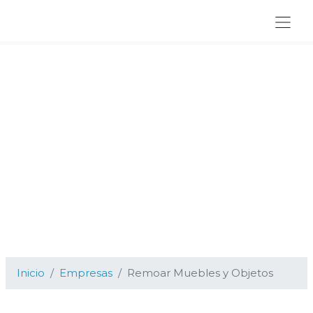
Ir
Ir
Ir
a
al
al
navegación
contenido
pie
principal
principal
de
página
Inicio
Empresas
Remoar Muebles y Objetos