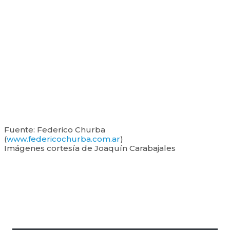
Fuente: Federico Churba
(
www.federicochurba.com.ar
)
Imágenes cortesía de Joaquín Carabajales
Barra
lateral
primaria