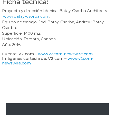
Ficha técnica:
Proyecto y dirección técnica: Batay-Csorba Architects –
www.batay-csorba.com
.
Equipo de trabajo: Jodi Batay-Csorba, Andrew Batay-
Csorba.
Superficie: 1400 m2.
Ubicación: Toronto, Canada.
Año: 2016.
Fuente: V2 com –
www.v2com-newswire.com
.
Imágenes cortesía de: V2 com –
www.v2com-
newswire.com
.
Barra
lateral
primaria