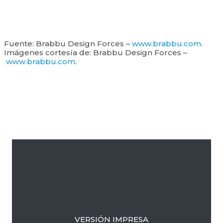
Fuente: Brabbu Design Forces –
www.brabbu.com
.
Imágenes cortesía de: Brabbu Design Forces –
www.brabbu.com
.
Barra
lateral
primaria
VERSIÓN IMPRESA