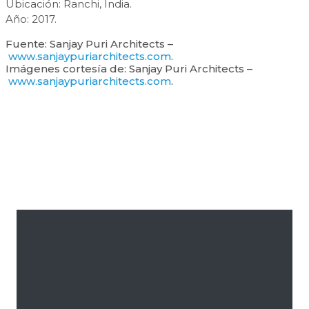
Ubicación: Ranchi, India.
Año: 2017.
Fuente: Sanjay Puri Architects –
www.sanjaypuriarchitects.com
.
Imágenes cortesía de: Sanjay Puri Architects –
www.sanjaypuriarchitects.com
.
Barra
lateral
primaria