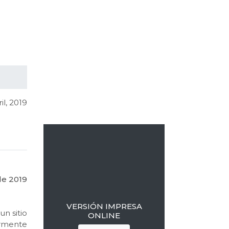
Barra
lateral
il, 2019
primaria
de 2019
VERSIÓN IMPRESA
un sitio
ONLINE
armente