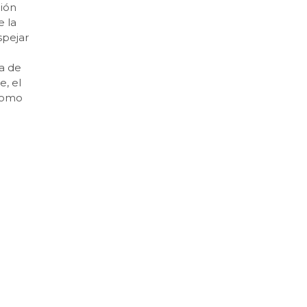
ión
e la
spejar
la de
e, el
 como