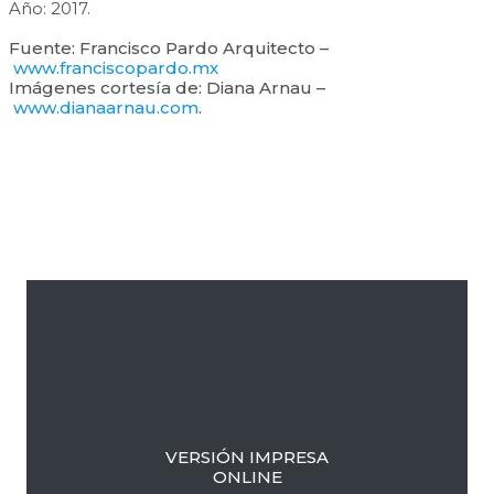
Año: 2017.
Fuente: Francisco Pardo Arquitecto –
www.franciscopardo.mx
Imágenes cortesía de: Diana Arnau –
www.dianaarnau.com
.
Barra
lateral
primaria
VERSIÓN IMPRESA
ONLINE