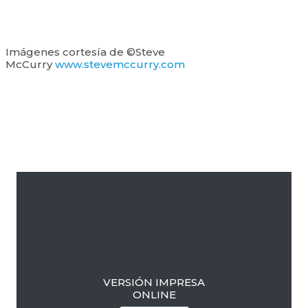
Imágenes cortesía de ©Steve
McCurry
www.stevemccurry.com
Barra
lateral
primaria
VERSIÓN IMPRESA
ONLINE