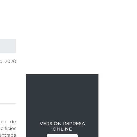
Barra
lateral
o, 2020
primaria
udio de
VERSIÓN IMPRESA
ificios
ONLINE
entrada