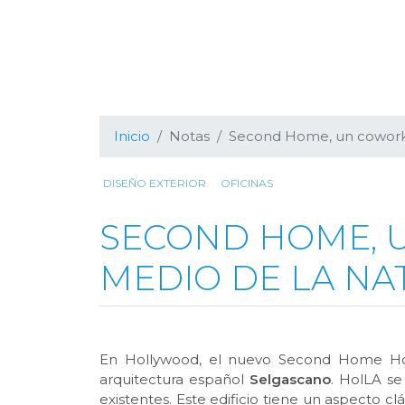
Inicio
Notas
Second Home, un coworki
DISEÑO EXTERIOR
OFICINAS
SECOND HOME, 
MEDIO DE LA NA
En Hollywood, el nuevo Second Home HolL
arquitectura español
Selgascano
. HolLA se
existentes. Este edificio tiene un aspecto c