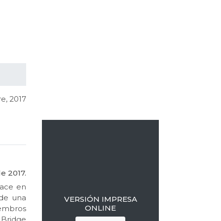
Barra
lateral
re, 2017
primaria
e 2017.
lace en
 de una
VERSIÓN IMPRESA
ONLINE
iembros
 Bridge