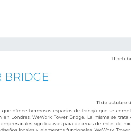
11 octub
 BRIDGE
11 de octubre d
s que ofrece hermosos espacios de trabajo que se comp
ión en Londres, WeWork Tower Bridge. La misma se trata
 empresariales significativos para decenas de miles de m
diseños locales y elementos funcionales, WeWork Tower