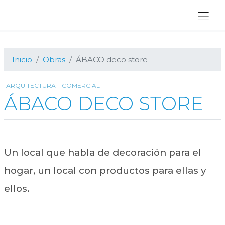
Ir
Ir
Ir
a
al
al
navegación
contenido
pie
principal
principal
de
página
Inicio
Obras
ÁBACO deco store
ARQUITECTURA
COMERCIAL
ÁBACO DECO STORE
Un local que habla de decoración para el
hogar, un local con productos para ellas y
ellos.