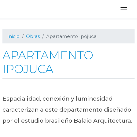
Ir
Ir
Ir
a
al
al
navegación
contenido
pie
principal
principal
de
página
Inicio
Obras
Apartamento Ipojuca
APARTAMENTO
IPOJUCA
Espacialidad, conexión y luminosidad
caracterizan a este departamento diseñado
por el estudio brasileño Balaio Arquitectura.