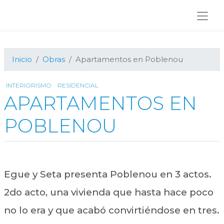
Ir
Ir
Ir
a
al
al
navegación
contenido
pie
principal
principal
de
página
Inicio
Obras
Apartamentos en Poblenou
INTERIORISMO
RESIDENCIAL
APARTAMENTOS EN
POBLENOU
Egue y Seta presenta Poblenou en 3 actos.
2do acto, una vivienda que hasta hace poco
no lo era y que acabó convirtiéndose en tres.