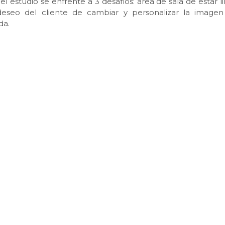
 estudio se enfrente a 3 desafíos: área de sala de estar li
eseo del cliente de cambiar y personalizar la image
da.