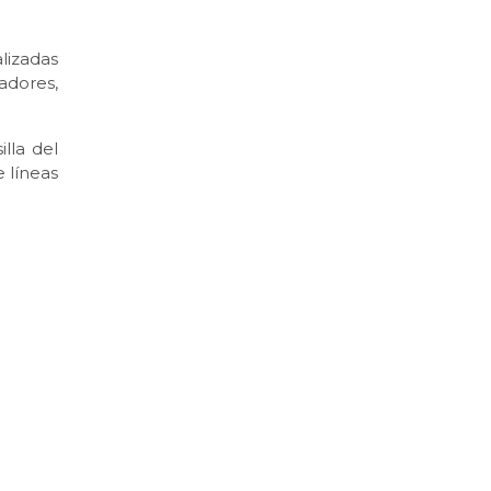
lizadas
adores,
lla del
 líneas