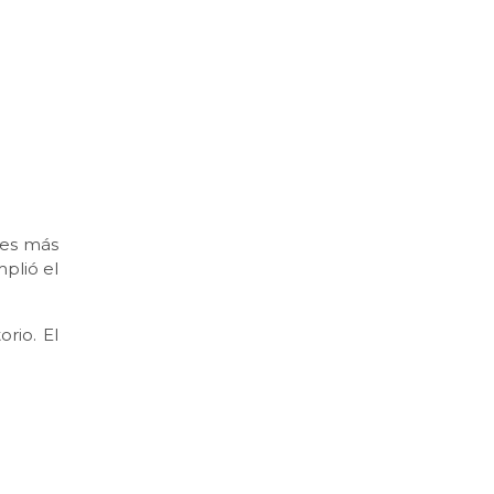
nes más
plió el
rio. El