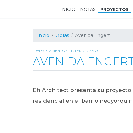
Ir
Ir
Ir
INICIO
NOTAS
PROYECTOS
a
al
al
navegación
contenido
pie
principal
principal
de
página
Inicio
Obras
Avenida Engert
DEPARTAMENTOS
INTERIORISMO
AVENIDA ENGER
Eh Architect presenta su proyecto
residencial en el barrio neoyorqui