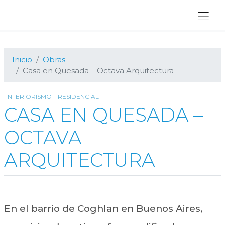
Ir
Ir
Ir
a
al
al
navegación
contenido
pie
principal
principal
de
página
Inicio
Obras
Casa en Quesada – Octava Arquitectura
INTERIORISMO
RESIDENCIAL
CASA EN QUESADA –
OCTAVA
ARQUITECTURA
En el barrio de Coghlan en Buenos Aires,