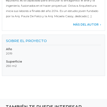
equilibrio; es la capacidad para articular lo antagónico: el arte y la
ingeniería, fusionados en el hacer proyectual. Octava Arquitectura
inicia sus labores a finales del año 2014. Es un estudio joven fundado
por la Arq. Paula De Falco y la Arq. Micaela Casoy, dedicado […]
MÁS DEL AUTOR
SOBRE EL PROYECTO
Año
2019
Superficie
250 m2
TAMBIÉN TE PUEDE INTERESAR