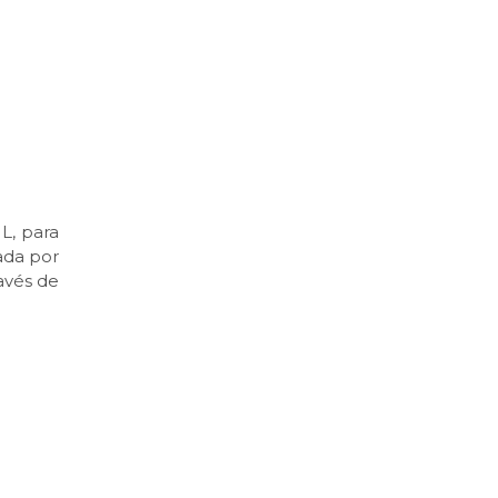
L, para
zada por
ravés de