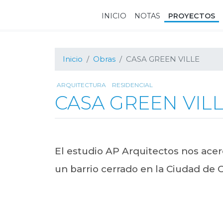
Ir
Ir
Ir
INICIO
NOTAS
PROYECTOS
a
al
al
navegación
contenido
pie
principal
principal
de
página
Inicio
Obras
CASA GREEN VILLE
ARQUITECTURA
RESIDENCIAL
CASA GREEN VIL
El estudio AP Arquitectos nos acer
un barrio cerrado en la Ciudad de 