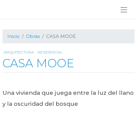
Ir
Ir
Ir
a
al
al
navegación
contenido
pie
principal
principal
de
página
Inicio
Obras
CASA MOOE
ARQUITECTURA
RESIDENCIAL
CASA MOOE
Una vivienda que juega entre la luz del llano
y la oscuridad del bosque