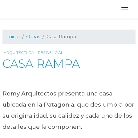
Ir
Ir
Ir
a
al
al
navegación
contenido
pie
principal
principal
de
página
Inicio
Obras
Casa Rampa
ARQUITECTURA
RESIDENCIAL
CASA RAMPA
Remy Arquitectos presenta una casa
ubicada en la Patagonia, que deslumbra por
su originalidad, su calidez y cada uno de los
detalles que la componen.