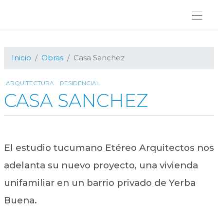
Ir
Ir
Ir
a
al
al
navegación
contenido
pie
principal
principal
de
página
Inicio
Obras
Casa Sanchez
ARQUITECTURA
RESIDENCIAL
CASA SANCHEZ
El estudio tucumano Etéreo Arquitectos nos
adelanta su nuevo proyecto, una vivienda
unifamiliar en un barrio privado de Yerba
Buena.