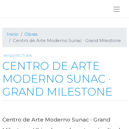
Ir
Ir
Ir
a
al
al
navegación
contenido
pie
principal
principal
de
página
Inicio
Obras
Centro de Arte Moderno Sunac · Grand Milestone
ARQUITECTURA
CENTRO DE ARTE
MODERNO SUNAC ·
GRAND MILESTONE
Centro de Arte Moderno Sunac · Grand