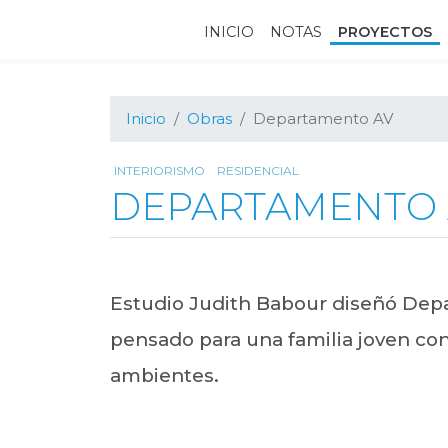
Ir
Ir
Ir
INICIO
NOTAS
PROYECTOS
a
al
al
navegación
contenido
pie
principal
principal
de
página
Inicio
Obras
Departamento AV
INTERIORISMO
RESIDENCIAL
DEPARTAMENTO 
Estudio Judith Babour diseñó Dep
pensado para una familia joven con
ambientes.