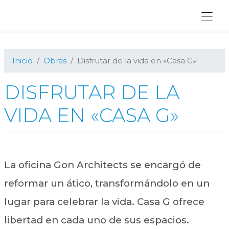
Ir
Ir
Ir
a
al
al
navegación
contenido
pie
principal
principal
de
página
Inicio
Obras
Disfrutar de la vida en «Casa G»
DISFRUTAR DE LA
VIDA EN «CASA G»
La oficina Gon Architects se encargó de
reformar un ático, transformándolo en un
lugar para celebrar la vida. Casa G ofrece
libertad en cada uno de sus espacios.