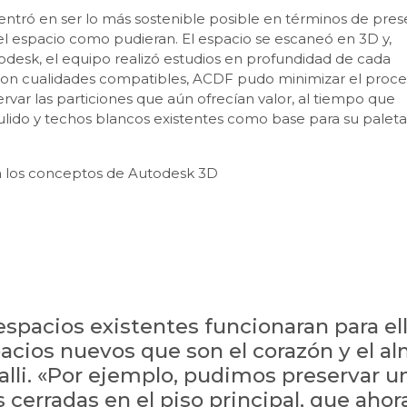
ntró en ser lo más sostenible posible en términos de pres
el espacio como pudieran. El espacio se escaneó en 3D y,
odesk, el equipo realizó estudios en profundidad de cada
os con cualidades compatibles, ACDF pudo minimizar el proc
var las particiones que aún ofrecían valor, al tiempo que
lido y techos blancos existentes como base para su palet
a los conceptos de Autodesk 3D
spacios existentes funcionaran para ell
cios nuevos que son el corazón y el a
 Lalli. «Por ejemplo, pudimos preservar u
 cerradas en el piso principal, que ahor