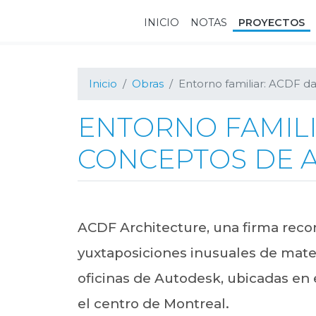
Ir
Ir
Ir
INICIO
NOTAS
PROYECTOS
a
al
al
navegación
contenido
pie
principal
principal
de
página
Inicio
Obras
Entorno familiar: ACDF d
ENTORNO FAMILIA
CONCEPTOS DE 
ACDF Architecture, una firma reco
yuxtaposiciones inusuales de mater
oficinas de Autodesk, ubicadas en e
el centro de Montreal.