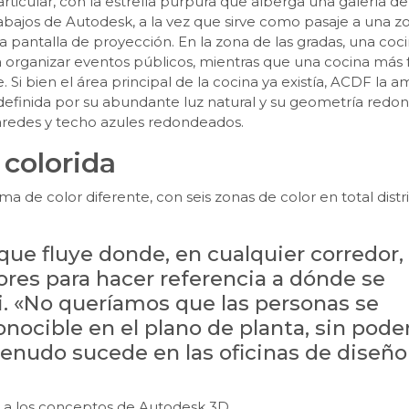
ticular, con la estrella púrpura que alberga una galería de
bajos de Autodesk, a la vez que sirve como pasaje a una z
 pantalla de proyección. En la zona de las gradas, una coci
ra organizar eventos públicos, mientras que una cocina más
. Si bien el área principal de la cocina ya existía, ACDF la a
definida por su abundante luz natural y su geometría redo
aredes y techo azules redondeados.
 colorida
de color diferente, con seis zonas de color en total distr
 que fluye donde, en cualquier corredor,
lores para hacer referencia a dónde se
lli. «No queríamos que las personas se
onocible en el plano de planta, sin pode
menudo sucede en las oficinas de diseño
a a los conceptos de Autodesk 3D