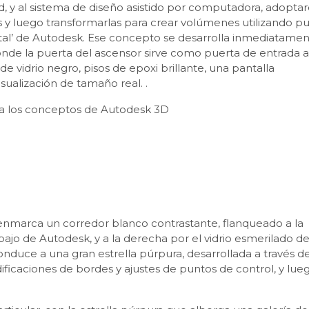
d, y al sistema de diseño asistido por computadora, adoptar
 y luego transformarlas para crear volúmenes utilizando p
tal’ de Autodesk. Ese concepto se desarrolla inmediatamen
 donde la puerta del ascensor sirve como puerta de entrada a
 vidrio negro, pisos de epoxi brillante, una pantalla
sualización de tamaño real. .
a a los conceptos de Autodesk 3D
enmarca un corredor blanco contrastante, flanqueado a la
jo de Autodesk, y a la derecha por el vidrio esmerilado de 
onduce a una gran estrella púrpura, desarrollada a través de
icaciones de bordes y ajustes de puntos de control, y lue