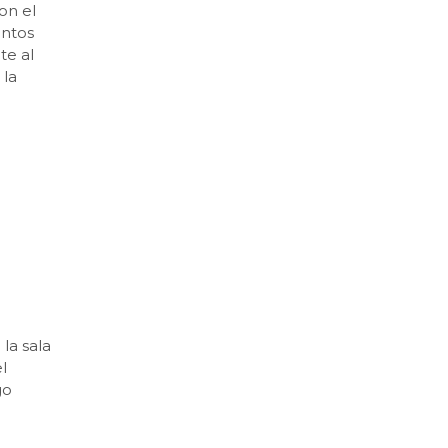
on el
untos
te al
 la
la sala
l
go