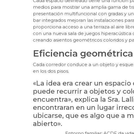
Cada espacio delineado tiene una función par
medios para mostrar una amplia gama de tra
presentación multifuncional con gradas y una
bar integrados mejoran las instalaciones pa
proporciona acceso a una terraza al aire libre
con una nueva sala de juegos hiperacústica 
creando asientos geométricos coloridos y p
Eficiencia geométrica
Cada corredor conduce a un objeto y esquema 
en los dos pisos.
«La idea era crear un espacio
puede recurrir a objetos y co
encuentra», explica la Sra. La
encontraran en un lugar irrec
ubicarse, que es algo que a 
abierto».
Entorno familiar: ACDF da vid