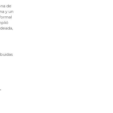
ona de
na y un
 formal
mplió
ndeada,
ibuidas
r