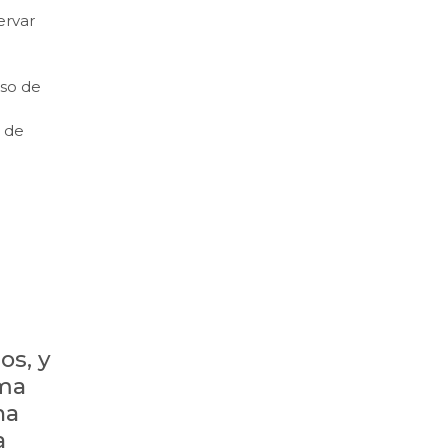
ervar
eso de
a de
os, y
lma
na
a