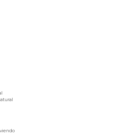
al
atural
lviendo