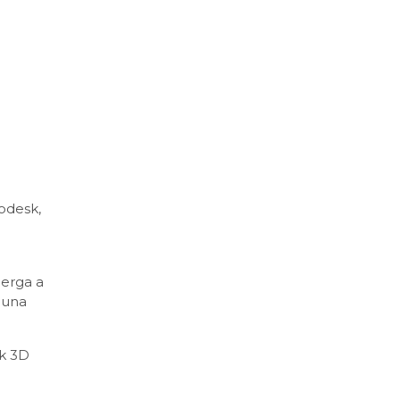
todesk,
berga a
 una
sk 3D