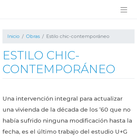
Ir
Ir
Ir
a
al
al
navegación
contenido
pie
principal
principal
de
página
Inicio
Obras
Estilo chic-contemporáneo
ESTILO CHIC-
CONTEMPORÁNEO
Una intervención integral para actualizar
una vivienda de la década de los ’60 que no
había sufrido ninguna modificación hasta la
fecha, es el último trabajo del estudio U+G