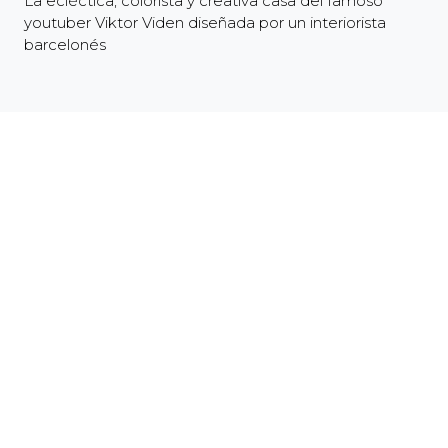
La ecléctica, colorista y creativa casa del famoso
youtuber Viktor Viden diseñada por un interiorista
barcelonés