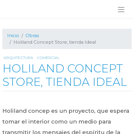
Ir
Ir
Ir
a
al
al
navegación
contenido
pie
principal
principal
de
página
Inicio
Obras
Holiland Concept Store, tienda Ideal
ARQUITECTURA
COMERCIAL
HOLILAND CONCEPT
STORE, TIENDA IDEAL
Holiland concep es un proyecto, que espera
tomar el interior como un medio para
transmitir los mensajes del espíritu de la