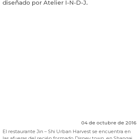
diseñado por Atelier I-N-D-J.
04 de octubre de 2016
El restaurante Jin – Shi Urban Harvest se encuentra en
las afueras del recién formado Disney town, en Shangai,