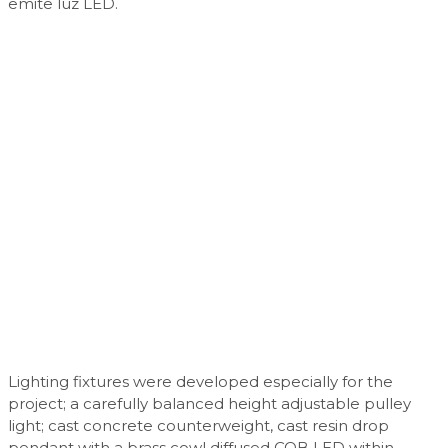
emite luz LED.
Lighting fixtures were developed especially for the
project; a carefully balanced height adjustable pulley
light; cast concrete counterweight, cast resin drop
pendant with a brass cowl diffused COB LED within.