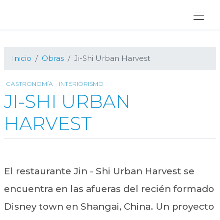
Ir
Ir
Ir
a
al
al
navegación
contenido
pie
principal
principal
de
página
Inicio
Obras
Ji-Shi Urban Harvest
GASTRONOMÍA
INTERIORISMO
JI-SHI URBAN
HARVEST
El restaurante Jin - Shi Urban Harvest se
encuentra en las afueras del recién formado
Disney town en Shangai, China. Un proyecto