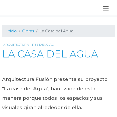
Ir
Ir
Ir
a
al
al
navegación
contenido
pie
principal
principal
de
página
Inicio
Obras
La Casa del Agua
ARQUITECTURA
RESIDENCIAL
LA CASA DEL AGUA
Arquitectura Fusión presenta su proyecto
"La casa del Agua", bautizada de esta
manera porque todos los espacios y sus
visuales giran alrededor de ella.