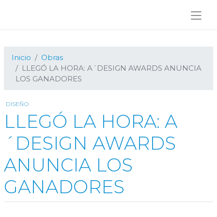
Ir
Ir
Ir
a
al
al
navegación
contenido
pie
principal
principal
de
página
Inicio
Obras
LLEGÓ LA HORA: A´DESIGN AWARDS ANUNCIA
LOS GANADORES
DISEÑO
LLEGÓ LA HORA: A
´DESIGN AWARDS
ANUNCIA LOS
GANADORES