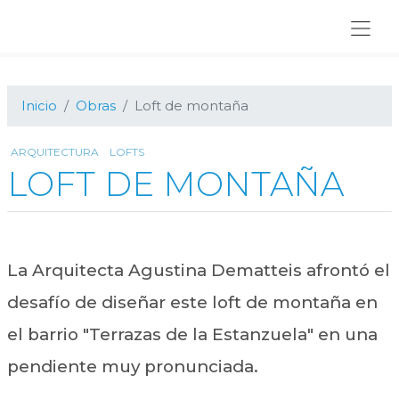
Ir
Ir
Ir
a
al
al
navegación
contenido
pie
principal
principal
de
página
Inicio
Obras
Loft de montaña
ARQUITECTURA
LOFTS
LOFT DE MONTAÑA
La Arquitecta Agustina Dematteis afrontó el
desafío de diseñar este loft de montaña en
el barrio "Terrazas de la Estanzuela" en una
pendiente muy pronunciada.