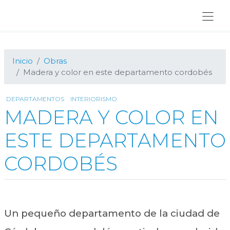
Ir
Ir
Ir
a
al
al
navegación
contenido
pie
principal
principal
de
página
Inicio
Obras
Madera y color en este departamento cordobés
DEPARTAMENTOS
INTERIORISMO
MADERA Y COLOR EN
ESTE DEPARTAMENTO
CORDOBÉS
Un pequeño departamento de la ciudad de