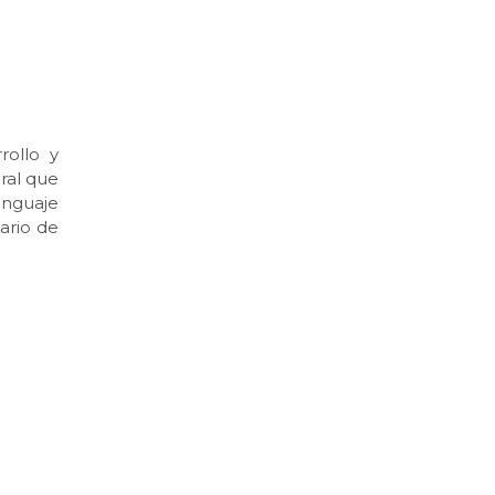
rollo y
ral que
enguaje
iario de