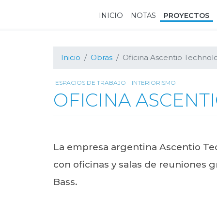
Ir
Ir
Ir
INICIO
NOTAS
PROYECTOS
a
al
al
navegación
contenido
pie
principal
principal
de
página
Inicio
Obras
Oficina Ascentio Technol
ESPACIOS DE TRABAJO
INTERIORISMO
OFICINA ASCENT
La empresa argentina Ascentio Tec
con oficinas y salas de reuniones 
Bass.