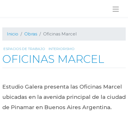
Ir
Ir
Ir
a
al
al
navegación
contenido
pie
principal
principal
de
página
Inicio
Obras
Oficinas Marcel
ESPACIOS DE TRABAJO
INTERIORISMO
OFICINAS MARCEL
Estudio Galera presenta las Oficinas Marcel
ubicadas en la avenida principal de la ciudad
de Pinamar en Buenos Aires Argentina.