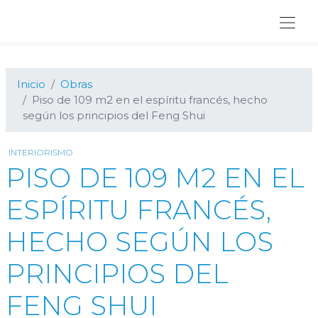
Ir
Ir
Ir
a
al
al
navegación
contenido
pie
principal
principal
de
página
Inicio
Obras
Piso de 109 m2 en el espíritu francés, hecho
según los principios del Feng Shui
INTERIORISMO
PISO DE 109 M2 EN EL
ESPÍRITU FRANCÉS,
HECHO SEGÚN LOS
PRINCIPIOS DEL
FENG SHUI