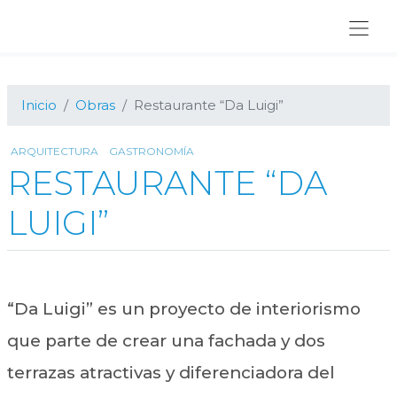
Ir
Ir
Ir
a
al
al
navegación
contenido
pie
principal
principal
de
página
Inicio
Obras
Restaurante “Da Luigi”
ARQUITECTURA
GASTRONOMÍA
RESTAURANTE “DA
LUIGI”
“Da Luigi” es un proyecto de interiorismo
que parte de crear una fachada y dos
terrazas atractivas y diferenciadora del