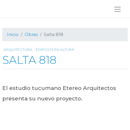
Ir
Ir
Ir
a
al
al
navegación
contenido
pie
principal
principal
de
página
Inicio
Obras
Salta 818
ARQUITECTURA
EDIFICIOS EN ALTURA
SALTA 818
El estudio tucumano Etereo Arquitectos
presenta su nuevo proyecto.