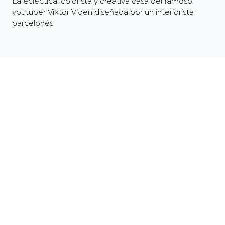
La ecléctica, colorista y creativa casa del famoso
youtuber Viktor Viden diseñada por un interiorista
barcelonés