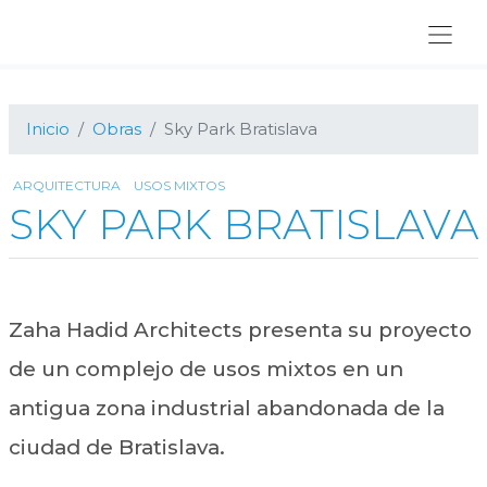
Ir
Ir
Ir
a
al
al
navegación
contenido
pie
principal
principal
de
página
Inicio
Obras
Sky Park Bratislava
ARQUITECTURA
USOS MIXTOS
SKY PARK BRATISLAVA
Zaha Hadid Architects presenta su proyecto
de un complejo de usos mixtos en un
antigua zona industrial abandonada de la
ciudad de Bratislava.