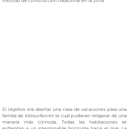
método de construcción tradicional en la zona.
El objetivo era diseñar una casa de vacaciones para una
familia de
kitesurfers
en la cual pudieran relajarse de una
manera más cómoda. Todas las habitaciones se
enfrentan a un interminable horizonte hacia el mar. La