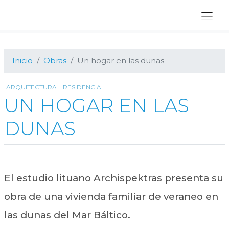
Ir
Ir
Ir
a
al
al
navegación
contenido
pie
principal
principal
de
página
Inicio
Obras
Un hogar en las dunas
ARQUITECTURA
RESIDENCIAL
UN HOGAR EN LAS
DUNAS
El estudio lituano Archispektras presenta su
obra de una vivienda familiar de veraneo en
las dunas del Mar Báltico.