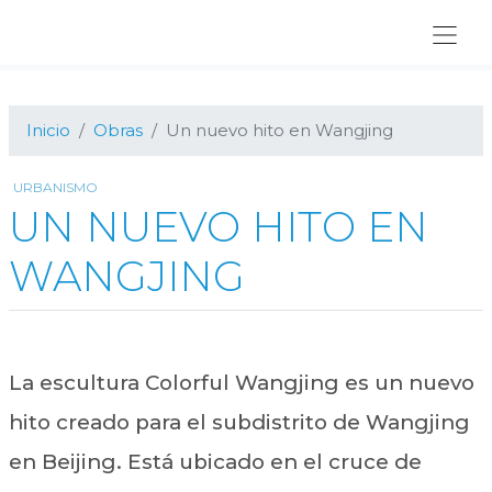
Ir
Ir
Ir
a
al
al
navegación
contenido
pie
principal
principal
de
página
Inicio
Obras
Un nuevo hito en Wangjing
URBANISMO
UN NUEVO HITO EN
WANGJING
La escultura Colorful Wangjing es un nuevo
hito creado para el subdistrito de Wangjing
en Beijing. Está ubicado en el cruce de