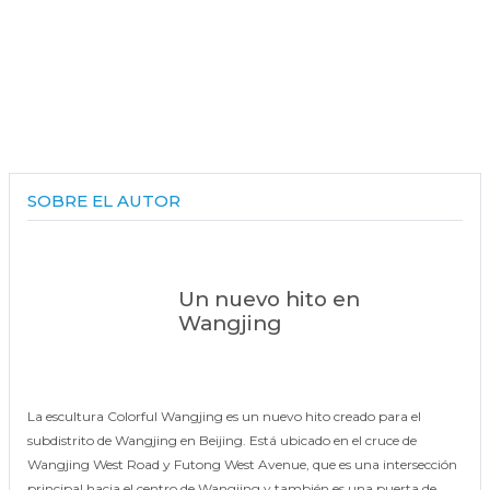
SOBRE EL AUTOR
Un nuevo hito en
Wangjing
La escultura Colorful Wangjing es un nuevo hito creado para el
subdistrito de Wangjing en Beijing. Está ubicado en el cruce de
Wangjing West Road y Futong West Avenue, que es una intersección
principal hacia el centro de Wangjing y también es una puerta de