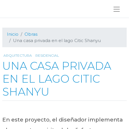
Ir
Ir
Ir
a
al
al
navegación
contenido
pie
principal
principal
de
página
Inicio
Obras
Una casa privada en el lago Citic Shanyu
ARQUITECTURA
RESIDENCIAL
UNA CASA PRIVADA
EN EL LAGO CITIC
SHANYU
En este proyecto, el diseñador implementa