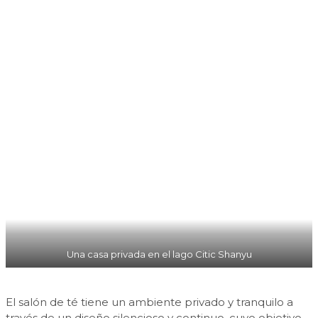
Una casa privada en el lago Citic Shanyu
El salón de té tiene un ambiente privado y tranquilo a
través de un diseño silencioso y continuo, cuyo objetivo