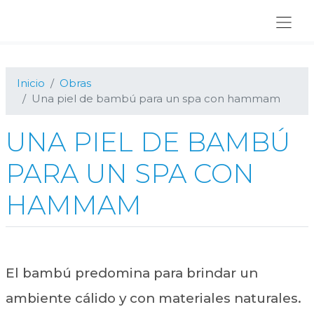
Ir
Ir
Ir
a
al
al
navegación
contenido
pie
principal
principal
de
página
Inicio
Obras
Una piel de bambú para un spa con hammam
UNA PIEL DE BAMBÚ
PARA UN SPA CON
HAMMAM
El bambú predomina para brindar un
ambiente cálido y con materiales naturales.