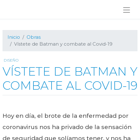
Ir
Ir
Ir
a
al
al
navegación
contenido
pie
principal
principal
de
página
Inicio
Obras
Vístete de Batman y combate al Covid-19
DISEÑO
VÍSTETE DE BATMAN Y
COMBATE AL COVID-19
Hoy en día, el brote de la enfermedad por
coronavirus nos ha privado de la sensación
de seguridad que solíamos tener, y nos ha