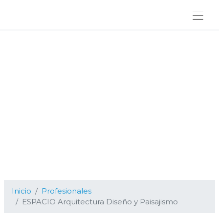
Ir
Ir
Ir
a
al
al
navegación
contenido
pie
principal
principal
de
página
Inicio
Profesionales
ESPACIO Arquitectura Diseño y Paisajismo