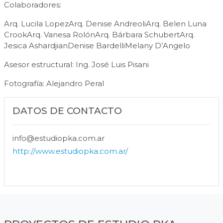
Colaboradores:
Arq. Lucila LopezArq. Denise AndreoliArq. Belen Luna
CrookArq. Vanesa RolónArq. Bárbara SchubertArq.
Jesica AshardjianDenise BardelliMelany D’Angelo
Asesor estructural: Ing. José Luis Pisani
Fotografía: Alejandro Peral
DATOS DE CONTACTO
info@estudiopka.com.ar
http://www.estudiopka.com.ar/