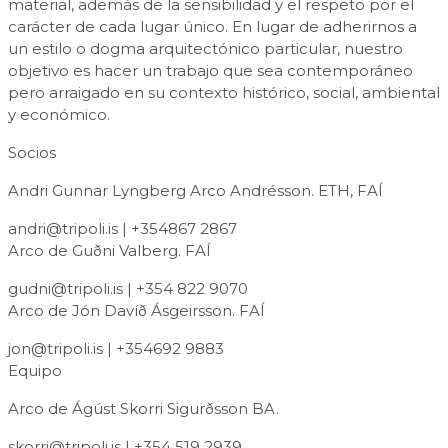
material, además de la sensibilidad y el respeto por el
carácter de cada lugar único. En lugar de adherirnos a
un estilo o dogma arquitectónico particular, nuestro
objetivo es hacer un trabajo que sea contemporáneo
pero arraigado en su contexto histórico, social, ambiental
y económico.
Socios
Andri Gunnar Lyngberg Arco Andrésson. ETH, FAÍ
andri@tripoli.is
| +354867 2867
Arco de Guðni Valberg. FAÍ
gudni@tripoli.is
| +354 822 9070
Arco de Jón Davíð Ásgeirsson. FAÍ
jon@tripoli.is
| +354692 9883
Equipo
Arco de Ágúst Skorri Sigurðsson BA.
skorri@tripoli.is
| +354 519 2939