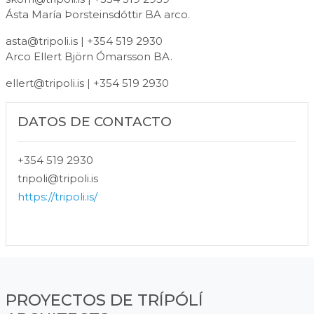
Ásta María Þorsteinsdóttir BA arco.
asta@tripoli.is
| +354 519 2930
Arco Ellert Björn Ómarsson BA.
ellert@tripoli.is
| +354 519 2930
DATOS DE CONTACTO
+354 519 2930
tripoli@tripoli.is
https://tripoli.is/
PROYECTOS DE TRÍPÓLÍ