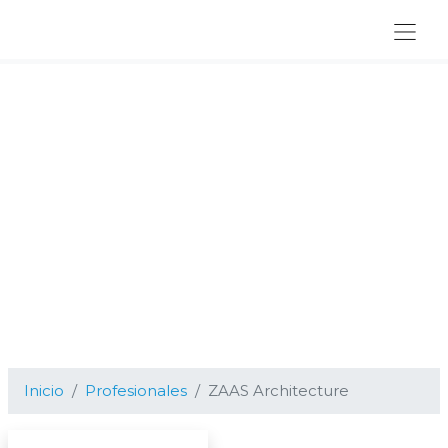
Ir
Ir
Ir
a
al
al
navegación
contenido
pie
principal
principal
de
página
Inicio
Profesionales
ZAAS Architecture