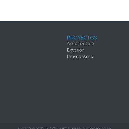
PROYECTOS
S
Arquitectura
Exterior
Interiorismo
Copyright © 2026 · revistaestilopropio.com