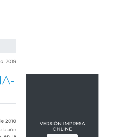
Barra
lateral
io, 2018
primaria
IA-
de 2018
VERSIÓN IMPRESA
ONLINE
elación
n en la