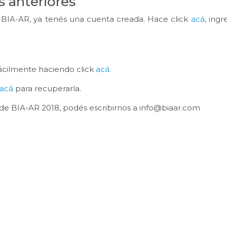
s anteriores
la BIA-AR, ya tenés una cuenta creada. Hace click
acá
, ing
fácilmente haciendo click
acá
.
acá
para recuperarla.
de BIA-AR 2018, podés escribirnos a
info@biaar.com