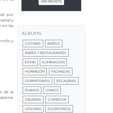
VER REVISTA
al; por
arial y
 en las
ALBUMS
rrollo y
COCINAS
BAÑOS
BARES Y RESTAURANTES
ESTAR
ILUMINACIÓN
HORMIGÓN
FACHADAS
DORMITORIOS
ESCALERAS
PLANOS
LIVINGS
te de la
haberse
GALERÍAS
COMEDOR
OFICINAS
ESCRITORIOS