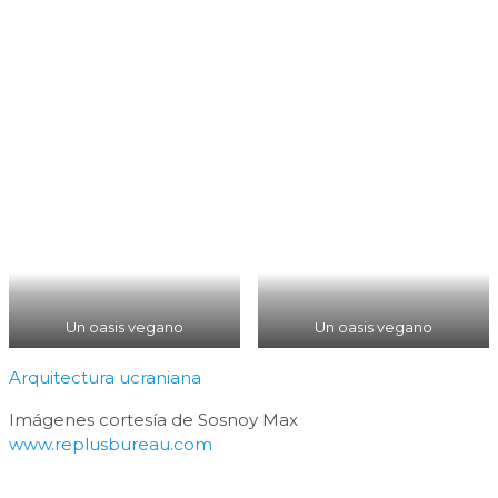
Un oasis vegano
Un oasis vegano
Arquitectura ucraniana
Imágenes cortesía de Sosnoy Max
www.replusbureau.com