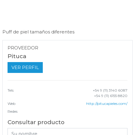
Puff de piel tamaños diferentes
PROVEEDOR
Pituca
VER PERFIL
Tels
+54 9 (11) 3140 6087
+54 9 (11) 6155 8820
Web
http://pitucapieles.com/
Redes
Consultar producto