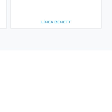
LÍNEA BENETT
Dejanos tu e-mail y
conocé nuestras nove